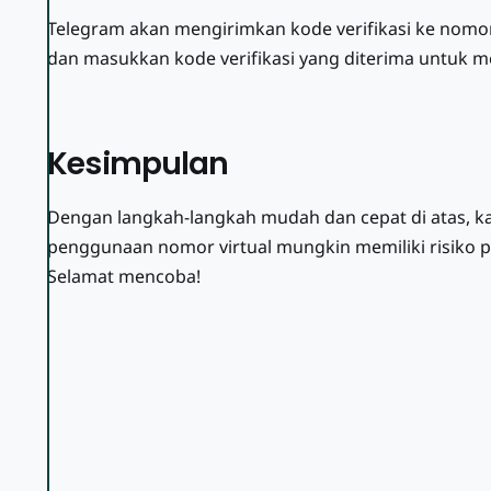
K
Telegram akan mengirimkan kode verifikasi ke nomor
o
dan masukkan kode verifikasi yang diterima untuk m
s
o
n
Kesimpulan
g
G
Dengan langkah-langkah mudah dan cepat di atas, k
r
penggunaan nomor virtual mungkin memiliki risiko p
a
Selamat mencoba!
t
i
s
u
n
t
u
k