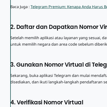
p
Baca Juga :
Telegram Premium: Kenapa Anda Harus B
a
M
e
2. Daftar dan Dapatkan Nomor Vir
m
e
Setelah memilih aplikasi atau layanan yang sesuai, 
r
untuk memilih negara dan area code sebelum diberik
l
u
k
3. Gunakan Nomor Virtual di Tele
a
n
Sekarang, buka aplikasi Telegram dan mulai mendaf
N
disediakan, dan ikuti langkah-langkah pendaftaran se
o
m
o
4. Verifikasi Nomor Virtual
r