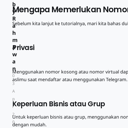
b
Mengapa Memerlukan Nomor 
y
R
Sebelum kita lanjut ke tutorialnya, mari kita baha
a
h
m
Privasi
a
w
a
n
Menggunakan nomor kosong atau nomor virtual dap
0
aslimu saat mendaftar atau menggunakan Telegram.
3
A
p
Keperluan Bisnis atau Grup
r
2
Untuk keperluan bisnis atau grup, menggunakan nomor
0
dengan mudah.