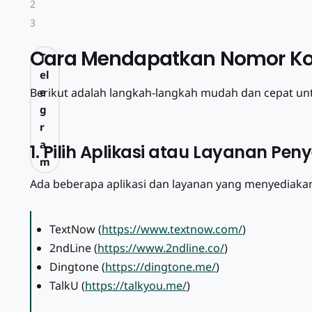
2
3
Cara Mendapatkan Nomor Kos
T
el
Berikut adalah langkah-langkah mudah dan cepat un
e
g
r
a
1. Pilih Aplikasi atau Layanan Pen
m
Ada beberapa aplikasi dan layanan yang menyediakan
M
TextNow (
https://www.textnow.com/
)
e
2ndLine (
https://www.2ndline.co/
)
n
Dingtone (
https://dingtone.me/
)
g
TalkU (
https://talkyou.me/
)
a